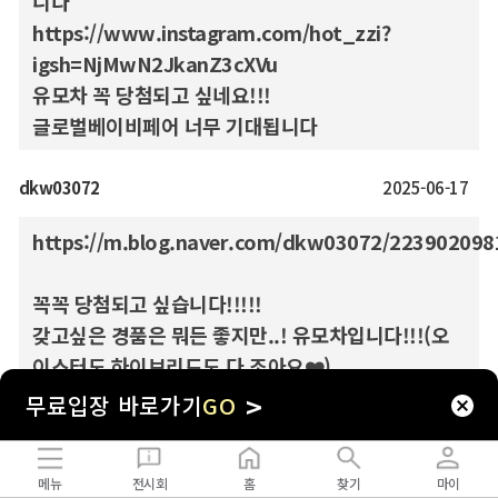
니다
https://www.instagram.com/hot_zzi?
igsh=NjMwN2JkanZ3cXVu
유모차 꼭 당첨되고 싶네요!!!
글로벌베이비페어 너무 기대됩니다
dkw03072
2025-06-17
https://m.blog.naver.com/dkw03072/223902098
꼭꼭 당첨되고 싶습니다!!!!!
갖고싶은 경품은 뭐든 좋지만..! 유모차입니다!!!(오
이스터도 하이브리드도 다 조아요❤️)
>
무료입장 바로가기
GO
powerfulee
2025-06-16
11월 2일에 태어날 한방이 아빠입니다.
메뉴
전시회
홈
찾기
마이