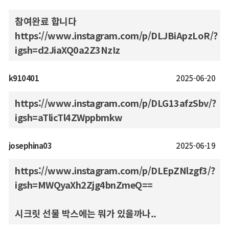
참여완료 합니다
https://www.instagram.com/p/DLJBiApzLoR/?
igsh=d2JiaXQ0a2Z3NzIz
k910401
2025-06-20
https://www.instagram.com/p/DLG13afzSbv/?
igsh=aTlicTl4ZWppbmkw
josephina03
2025-06-19
https://www.instagram.com/p/DLEpZNlzgf3/?
igsh=MWQyaXh2Zjg4bnZmeQ==
시크릿 선물 박스에는 뭐가 있을까나..