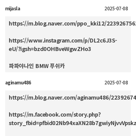
mijasla
2025-07-08
https://m.blog.naver.com/ppo_kki12/223926756
https://www.instagram.com/p/DL2c6J3S-
eU/?igsh=bzd0OHBveWgwZHo3
파파야나인 BMW 푸쉬카
aginamu486
2025-07-08
https://m.blog.naver.com/aginamu486/2239267
https://m.facebook.com/story.php?
story_fbid=pfbid02Nb94xaXN28b7gwiyNjvvVps