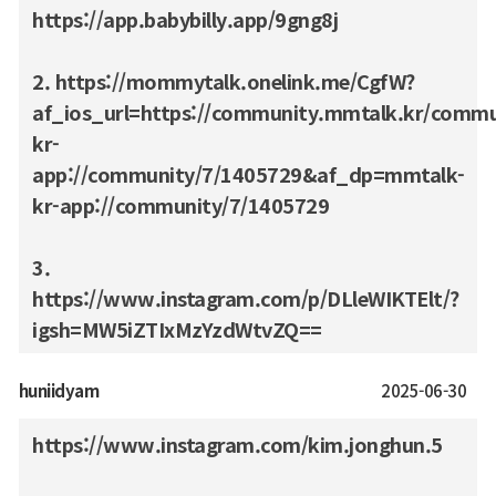
https://app.babybilly.app/9gng8j
2. https://mommytalk.onelink.me/CgfW?
af_ios_url=https://community.mmtalk.kr/comm
kr-
app://community/7/1405729&af_dp=mmtalk-
kr-app://community/7/1405729
3.
https://www.instagram.com/p/DLleWIKTElt/?
igsh=MW5iZTIxMzYzdWtvZQ==
huniidyam
2025-06-30
https://www.instagram.com/kim.jonghun.5