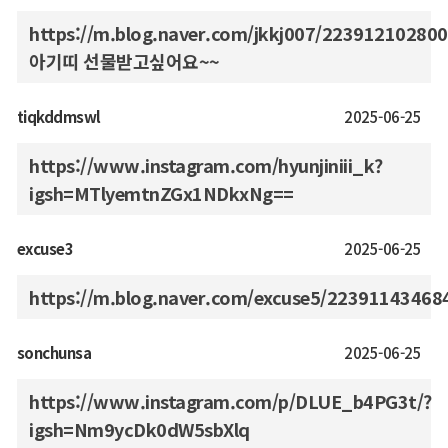
https://m.blog.naver.com/jkkj007/223912102800
아기띠 선물받고싶어요~~
tiqkddmswl
2025-06-25
https://www.instagram.com/hyunjiniii_k?
igsh=MTlyemtnZGx1NDkxNg==
excuse3
2025-06-25
https://m.blog.naver.com/excuse5/22391143468
sonchunsa
2025-06-25
https://www.instagram.com/p/DLUE_b4PG3t/?
igsh=Nm9ycDk0dW5sbXlq